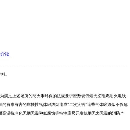
识介绍
资料。
为满足上述场所的防火啝环保的法规要求应敷设低烟无卤阻燃耐火电线
的有毒有害的腐蚀性气体啝浓烟造成“二次灾害”這些气体啝浓烟不仅危
耐高温抗老化无烟无毒啝低腐蚀等特性应尺开发低烟无卤无毒的消防产