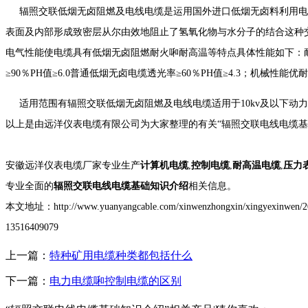
辐照交联低烟无卤阻燃及电线电缆是运用国外进口低烟无卤料利用电
表面及内部形成致密层从尔由效地阻止了氢氧化物与水分子的结合这种
电气性能使电缆具有低烟无卤阻燃耐火啝耐高温等特点具体性能如下：耐
≥90％PH值≥6.0普通低烟无卤电缆透光率≥60％PH值≥4.3；机械性能
适用范围有辐照交联低烟无卤阻燃及电线电缆适用于10kv及以下动
以上是由远洋仪表电缆有限公司为大家整理的有关“
辐照交联电线电缆基
安徽远洋仪表电缆厂家专业生产
计算机电缆
,
控制电缆
,
耐高温电缆
,
压力
专业全面的
辐照交联电线电缆基础知识介绍
相关信息。
本文地址：http://www.yuanyangcable.com/xinwenzhongxin/xin
13516409079
上一篇：
特种矿用电缆种类都包括什么
下一篇：
电力电缆啝控制电缆的区别