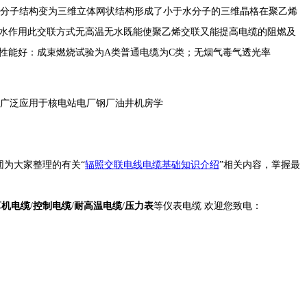
分子结构变为三维立体网状结构形成了小于水分子的三维晶格在聚乙烯
阻水作用此交联方式无高温无水既能使聚乙烯交联又能提高电缆的阻燃及
燃性能好：成束燃烧试验为A类普通电缆为C类；无烟气毒气透光率
可广泛应用于核电站电厂钢厂油井机房学
为大家整理的有关“
辐照交联电线电缆基础知识介绍
”相关内容，掌握最
算机电缆
/
控制电缆
/
耐高温电缆
/
压力表
等仪表电缆 欢迎您致电：