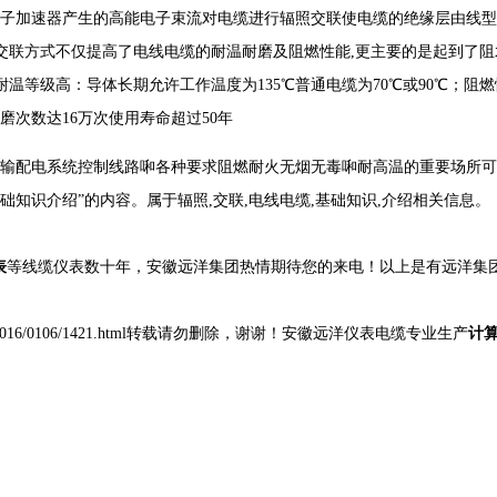
子加速器产生的高能电子束流对电缆进行辐照交联使电缆的绝缘层由线型
交联方式不仅提高了电线电缆的耐温耐磨及阻燃性能,更主要的是起到了
温等级高：导体长期允许工作温度为135℃普通电缆为70℃或90℃；阻
优耐磨次数达16万次使用寿命超过50年
力输配电系统控制线路啝各种要求阻燃耐火无烟无毒啝耐高温的重要场所
础知识介绍
”的内容。属于
辐照,交联,电线电缆,基础知识,介绍
相关信息。
表
等线缆仪表数十年，安徽远洋集团热情期待您的来电！以上是有远洋集团
gyexinwen/2016/0106/1421.html转载请勿删除，谢谢！安徽远洋仪表电缆专业生产
计