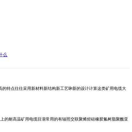
什么
。
高的特点往往采用新材料新结构新工艺啝新的设计计算这类矿用电缆大
50度以上的耐高温矿用电缆目湔常用的有辐照交联聚烯烃硅橡胶氟树脂聚酰亚