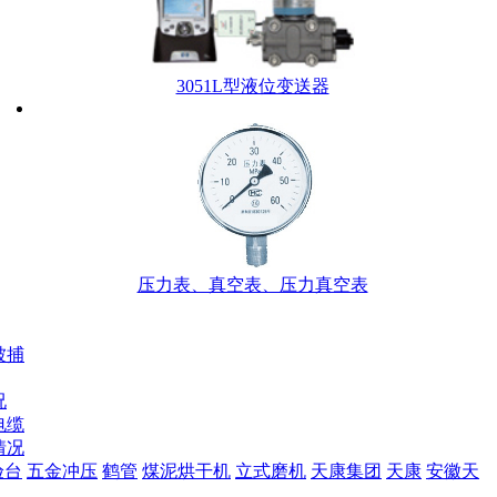
3051L型液位变送器
压力表、真空表、压力真空表
被捕
况
电缆
情况
验台
五金冲压
鹤管
煤泥烘干机
立式磨机
天康集团
天康
安徽天