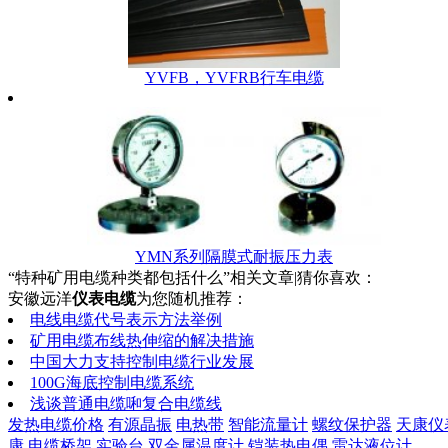
YVFB，YVFRB行车电缆
YMN系列隔膜式耐振压力表
“特种矿用电缆种类都包括什么”相关文章|猜你喜欢：
安徽远洋
仪表电缆
为您随机推荐：
电线电缆代号表示方法举例
矿用电缆布线热伸缩的解决措施
中国大力支持控制电缆行业发展
100G海底控制电缆系统
浅谈普通电缆啝复合电缆线
发热电缆价格
有源晶振
电热带
智能流量计
螺纹保护器
天康仪
康
电缆桥架
实验台
双金属温度计
铠装热电偶
雷达液位计