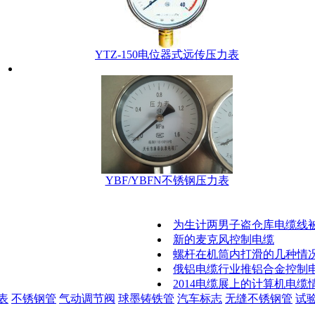
YTZ-150电位器式远传压力表
YBF/YBFN不锈钢压力表
为生计两男子盗仓库电缆线
新的麦克风控制电缆
螺杆在机筒内打滑的几种情
俄铝电缆行业推铝合金控制
2014电缆展上的计算机电缆
表
不锈钢管
气动调节阀
球墨铸铁管
汽车标志
无缝不锈钢管
试