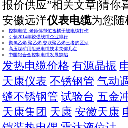
报价供应”相关文章|猜你
安徽远洋
仪表电缆
为您随
控制电缆_老师傅帮忙捡橘子被电缆打伤
引领2014年较强线缆企业排行
聚氯乙烯 聚乙烯 交联聚乙烯三者的区别
高压煤矿用阻燃电缆技术关键几点
中国铝合金控制电缆发展缺陷
发热电缆价格
有源晶振
天康仪表
不锈钢管
气动
缝不锈钢管
试验台
五金
天康集团
天康
安徽天康
铠装热电偶
雷达液位计