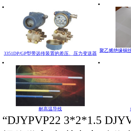
聚乙烯绝缘铜
3351DP/GP型带远传装置的差压、压力变送器
耐高温导线
“DJYPVP22 3*2*1.5 DJ