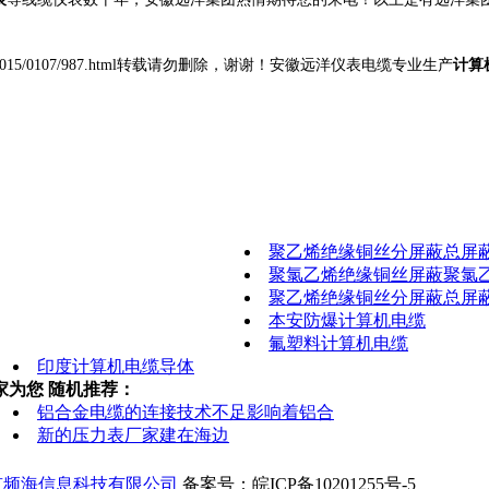
gyexinwen/2015/0107/987.html转载请勿删除，谢谢！安徽远洋仪表电缆专业生产
计算
聚乙烯绝缘铜丝分屏蔽总屏
聚氯乙烯绝缘铜丝屏蔽聚氯
聚乙烯绝缘铜丝分屏蔽总屏
本安防爆计算机电缆
氟塑料计算机电缆
印度计算机电缆导体
家为您 随机推荐：
铝合金电缆的连接技术不足影响着铝合
新的压力表厂家建在海边
京频海信息科技有限公司
备案号：皖ICP备10201255号-5