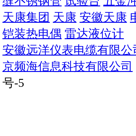
缝不锈钢管
试验台
五金
天康集团
天康
安徽天康
铠装热电偶
雷达液位计
安徽远洋仪表电缆有限公
京频海信息科技有限公司
号-5