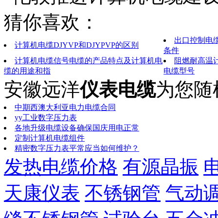
猜你喜欢：
出口控制电
计算机电缆DJYVP和DJYPVP的区别
条件
计算机电缆信号电缆的产品特点及计算机电
阻燃耐高温
缆的用途和指
电缆型号
安徽远洋
仪表电缆
为您随
中期西澳大利亚电力电缆合同
yy工业数字压力表
各地升级电缆设备确保国庆用电正常
定制计算机电缆组件
精密数字压力表平常应当如何维护？
发热电缆价格
有源晶振
天康仪表
不锈钢管
气动