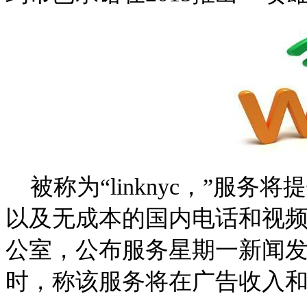
被称为“linknyc，”服
以及无成本的国内电话和视
公室
，
公布
服务
星期一
新闻
时，
称该服务
将在
广告收入