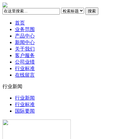
搜索
首页
业务范围
产品中心
新闻中心
关于我们
客户服务
公司业绩
行业标准
在线留言
行业新闻
行业新闻
行业标准
国际要闻