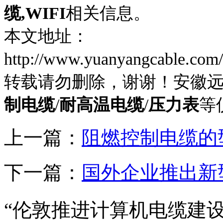
缆,WIFI
相关信息。
本文地址：
http://www.yuanyangcable.com
转载请勿删除，谢谢！安徽
制电缆
/
耐高温电缆
/
压力表
等
上一篇：
阻燃控制电缆的
下一篇：
国外企业推出新
“伦敦推进计算机电缆建设2