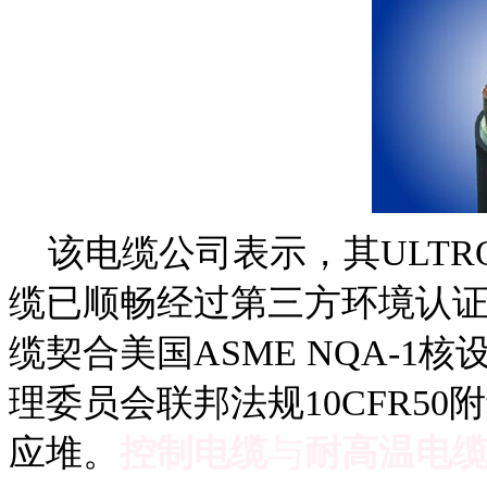
该电缆公司表示，其ULTROL 
缆已顺畅经过第三方环境认
缆契合美国ASME NQA-
理委员会联邦法规10CFR5
应堆。
控制电缆
与
耐高温电