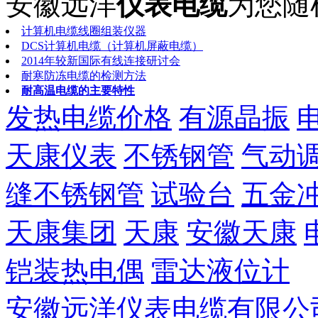
安徽远洋
仪表电缆
为您随
计算机电缆线圈组装仪器
DCS计算机电缆（计算机屏蔽电缆）
2014年较新国际有线连接研讨会
耐寒防冻电缆的检测方法
耐高温电缆的主要特性
发热电缆价格
有源晶振
天康仪表
不锈钢管
气动
缝不锈钢管
试验台
五金
天康集团
天康
安徽天康
铠装热电偶
雷达液位计
安徽远洋仪表电缆有限公