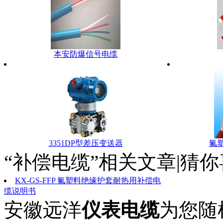
本安防爆信号电缆
3351DP型差压变送器
氟
“补偿电缆”相关文章|猜
KX-GS-FFP 氟塑料绝缘护套耐热用补偿电
缆说明书
安徽远洋
仪表电缆
为您随